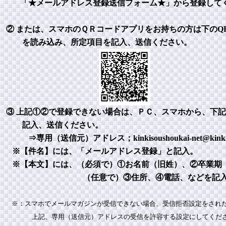
「★メールアドレス登録送信フォーム★」から登録して
② または、スマホのＱＲコードアプリをお持ちの方は下のQ
を読み込み、所定項目を記入、送信ください。
③ 上記①②で登録できない場合は、ＰＣ、スマホから、下記
記入、送信ください。
⇒専用（送信元）アドレス；kinkisoushoukai-net@kinki-sou
※【件名】には、「メールアドレス登録」と記入。
※【本文】には、（必須で）①お名前（旧姓）、②卒業
（任意で）③住所、④電話、などを記入く
※：スマホでメールマガジンが受信できない場合、受信拒否設定をされた
上記、専用（送信元）アドレスの受信を許容する設定にしてくだ