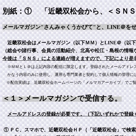
別紙：① 「近畿双松会から、＜ＳＮＳ
メールマガジン"さんみゃくうかびて"と、LINE＠を
近畿双松会はメールマガジン（以下ＭＭ）とLINE＠（以
（総会や諸行事、会員の活動紹介、北高や松江・島根の情報
今後は「ＳＮＳ」による連絡が増えますので、下記により是
※ＭＭとＬ＠は上記内容の配信に限定します。登録されたメールアドレ
かなう内容のみに使用し、運用も専門業者と契約して個人情報の管理に
※配信実績は、近畿双松会ホームページの「メルマガアーカイブ」でご覧
＜１＞メールマガジンで受信する。
メールアドレスの登録が必要です。（下記いずれかで登録
① ＰＣ、スマホで、近畿双松会ＨＰ（「近畿双松会」で検