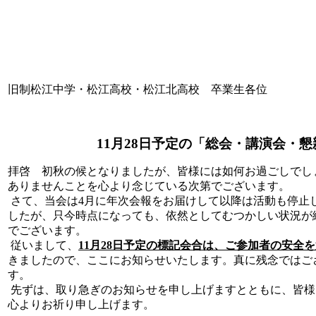
旧制松江中学・松江高校・松江北高校 卒業生各位
11
月
28
日予定の「総会・講演会・懇
拝啓 初秋の候となりましたが、皆様には如何お過ごしでし
ありませんことを心より念じている次第でございます。
さて、当会は
4
月に年次会報をお届けして以降は活動も停止
したが、只今時点になっても、依然としてむつかしい状況が
でございます。
従いまして、
11
月
28
日予定の標記会合は、
ご参加者の安全を
きましたので、ここにお知らせいたします。真に残念ではご
す。
先ずは、取り急ぎのお知らせを申し上げますとともに、皆様
心よりお祈り申し上げます。