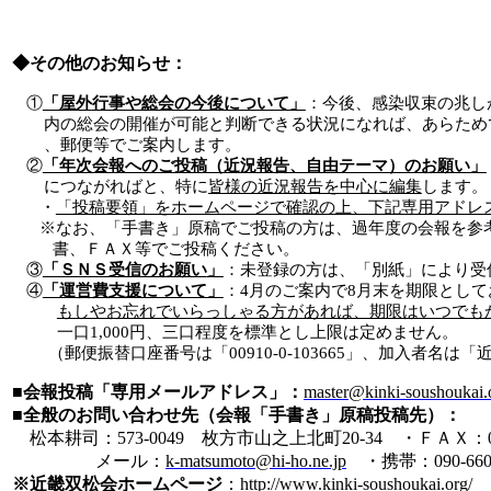
◆その他のお知らせ：
①
「屋外
行事や総会の今後について」
：今後、感染収束の兆し
内の総会の開催が可能と判断できる状況になれば、あらため
、郵便等でご案内します。
②
「年次会報へのご投稿（近況報告、自由テーマ）のお願い」
につながればと、特に
皆様の近況報告を中心に編集
します。
・
「投稿要領」をホームページで確認の上、下記専用アドレ
※なお、「手書き」原稿でご投稿の方は、過年度の会報を参
書、ＦＡＸ等でご投稿ください。
③
「ＳＮＳ受信のお願い
」
：未登録の方は、「別紙」により受
④
「運営費支援について」
：
4
月のご案内で
8
月末を期限として
もしやお忘れでいらっしゃる方があれば、期限はいつでも
一口
1,000
円、三口程度を標準とし上限は定めません。
（郵便振替口座番号は「
00910-0-103665
」、加入者名は「
■会報投稿
「専用メールアドレス」：
master@kinki-soushoukai.
■全般のお問い合わせ先（会報「手書き」原稿投稿先）：
松本耕司：
573-0049
枚方市山之上北町
20-34
・ＦＡＸ：
メール：
k-matsumoto@hi-ho.ne.jp
・
携帯：
090-66
※近畿双松会ホームページ
：
http://www.kinki-soushoukai.org/